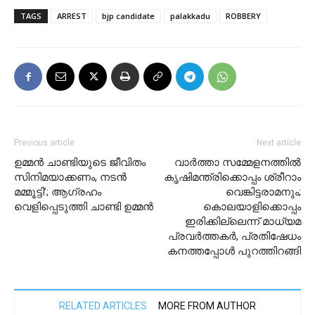
TAGS
ARREST
bjp candidate
palakkadu
ROBBERY
Previous article
Next article
ഉമ്മൻ ചാണ്ടിയുടെ ജീവിതം
വാര്‍ത്താ സമ്മേളനത്തില്‍
സിനിമയാക്കണം, നടൻ
കൃഷിമന്ത്രിക്കൊപ്പം ശ്രീറാം
മമ്മൂട്ടി’; ആഗ്രഹം
വെങ്കിട്ടരാമനും;
വെളിപ്പെടുത്തി ചാണ്ടി ഉമ്മൻ
കൊലയാളിക്കൊപ്പം
ഇരിക്കില്ലെന്ന് മാധ്യമ
പ്രവര്‍ത്തകര്‍, പ്രതിഷേധം
കനത്തപ്പോള്‍ പുറത്തിറങ്ങി
RELATED ARTICLES
MORE FROM AUTHOR