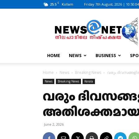
C
25.5
Friday 7th August, 2026 | 10:50:0
Kollam
News@Net
|
www.newsatnet.com
HOME
NEWS
BUSINESS
SPO
Home
News
Breaking News
വരും ദിവസങ്ങളി
News
Breaking News
Kerala
വരും ദിവസങ്
അതിശക്തമായ മഴ
June 2, 2026