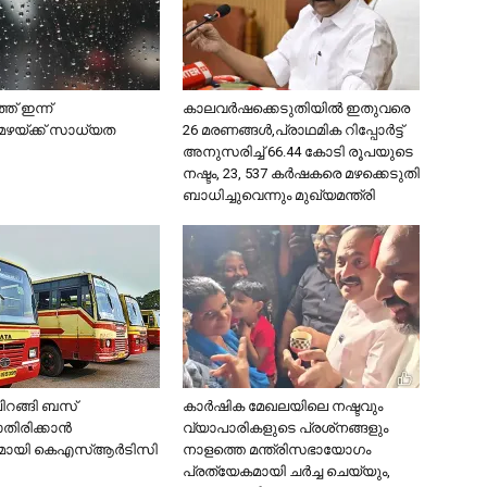
് ഇന്ന്
കാലവര്‍ഷക്കെടുതിയില്‍ ഇതുവരെ
ഴയ്ക്ക് സാധ്യത
26 മരണങ്ങള്‍,പ്രാഥമിക റിപ്പോര്‍ട്ട്
അനുസരിച്ച് 66.44 കോടി രൂപയുടെ
നഷ്ടം, 23, 537 കര്‍ഷകരെ മഴക്കെടുതി
ബാധിച്ചുവെന്നും മുഖ്യമന്ത്രി
ിറങ്ങി ബസ്
കാര്‍ഷിക മേഖലയിലെ നഷ്ടവും
ിരിക്കാന്‍
വ്യാപാരികളുടെ പ്രശ്‌നങ്ങളും
ശവുമായി കെഎസ്ആര്‍ടിസി
നാളത്തെ മന്ത്രിസഭായോഗം
പ്രത്യേകമായി ചര്‍ച്ച ചെയ്യും,