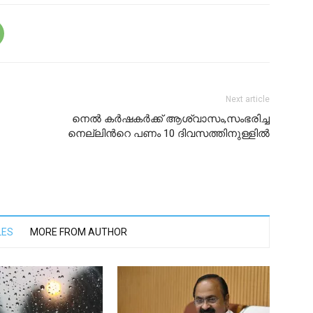
Next article
നെൽ കർഷകർക്ക് ആശ്വാസം,സംഭരിച്ച
നെല്ലിൻറെ പണം 10 ദിവസത്തിനുള്ളിൽ
LES
MORE FROM AUTHOR