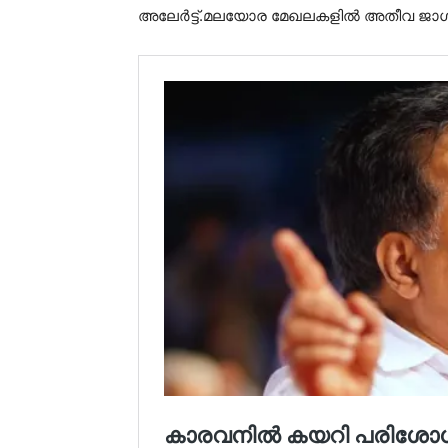
അലേർട്ട്.മലയോര മേഖലകളിൽ അതീവ ജാഗ്ര