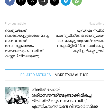
Previous article
Next article
നെടുമങ്ങാട്
എഡിഎം നവീൻ
ഒന്നരവയസ്സുകാരന്‍ മരിച്ച
ബാബുവിൻ്റെ മരണവുമായി
സംഭവത്തില്‍
ബന്ധപ്പെട്ട തുടരന്വേഷണ
രണ്ടാനച്ഛനെയും
റിപ്പോർട്ടിൽ 13 സാക്ഷികളെ
അമ്മയേയും പൊലീസ്
കൂടി ഉൾപ്പെടുത്തി
കസ്റ്റഡിയിലെടുത്തു
RELATED ARTICLES
MORE FROM AUTHOR
ജിമ്മിൽ പോയി
ശരീരസൗന്ദര്യമുണ്ടാക്കി,മികച്ച
രീതിയിൽ യൂണിഫോം ധരിച്ച്
എത്തി,പ്ലസ് വൺ വിദ്യാർത്ഥിക്ക്