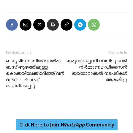
Previous article
Next article
ബലൂചിസ്ഥാനിൽ യാത്രാ
കരുനാഗപ്പള്ളി റവന്യൂ ടവർ
ബസ് ആഴത്തിലുള്ള
നിർമ്മാണം; ഡിസൈൻ
കൊക്കയിലേക്ക് മറിഞ്ഞ് വൻ
തയ്യാറാക്കൽ നടപടികൾ
ദുരന്തം… 40 പേർ
ആരംഭിച്ചു
കൊല്ലപ്പെട്ടു
Click Here to
Join
WhatsApp
Community