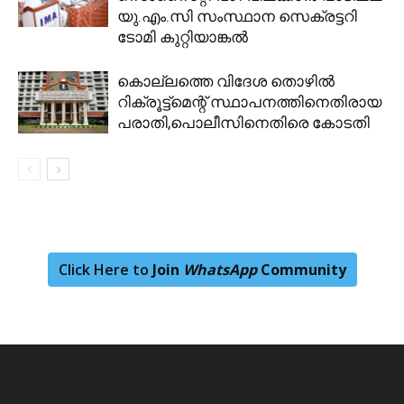
യു.എം.സി സംസ്ഥാന സെക്രട്ടറി
ടോമി കുറ്റിയാങ്കല്‍
കൊല്ലത്തെ വിദേശ തൊഴിൽ
റിക്രൂട്ട്‌മെന്റ് സ്ഥാപനത്തിനെതിരായ
പരാതി,പൊലീസിനെതിരെ കോടതി
Click Here to
Join
WhatsApp
Community