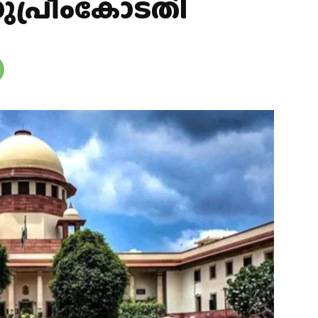
ുപ്രീംകോടതി