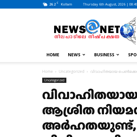
C
26.2
Thursday 6th August, 2026 | 08:4
Kollam
News@Net
|
www.newsatnet.com
HOME
NEWS
BUSINESS
SPO
Home
Uncategorized
വിവാഹിതയായ പെണ്‍മക്കള്
Uncategorized
വിവാഹിതയായ പെ
ആശ്രിത നിയമന
അര്‍ഹതയുണ്ട്,