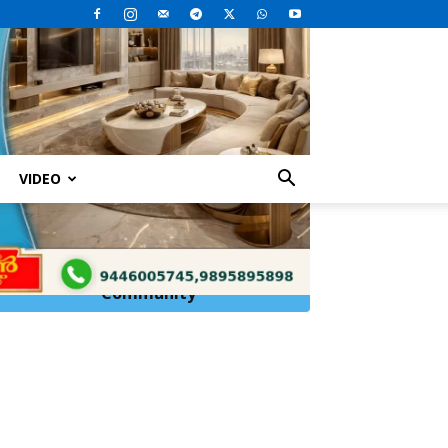
VIDEO
ീംകോടതി
Click Here to
Join
WhatsApp
Community