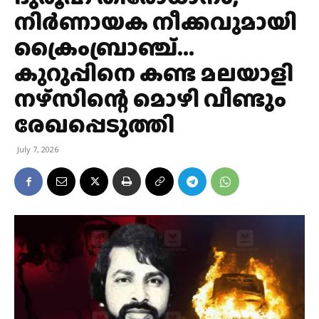
നിര്‍ണായക നീക്കവുമായി
ക്രൈംബ്രാഞ്ച്…
കുറുപ്പിനെ കണ്ട മലയാളി
നഴ്സിന്റെ മൊഴി വീണ്ടും
രേഖപ്പെടുത്തി
July 7, 2026