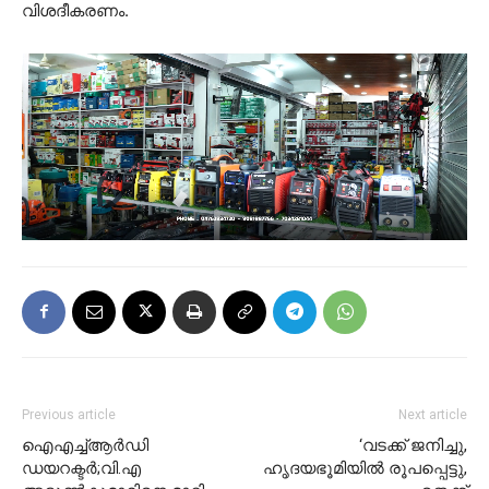
വിശദീകരണം.
Previous article
Next article
ഐഎച്ച്ആർഡി
‘വടക്ക് ജനിച്ചു,
ഡയറക്ടർ;വി.എ
ഹൃദയഭൂമിയില്‍ രൂപപ്പെട്ടു,