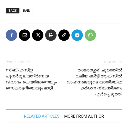
TAGS
RAIN
Previous article
Next article
സിബിഎസ്ഇ
താമരശ്ശേരി ചുരത്തില്‍
പുനർമൂല്യനിർണയ
വലിയ മള്‍ട്ടി ആക്സില്‍
വിവാദം; ചെയർമാനെയും
വാഹനങ്ങളുടെ യാത്രയ്ക്ക്
സെക്രട്ടറിയെയും മാറ്റി
കര്‍ശന നിയന്ത്രണം
ഏര്‍പ്പെടുത്തി
RELATED ARTICLES
MORE FROM AUTHOR