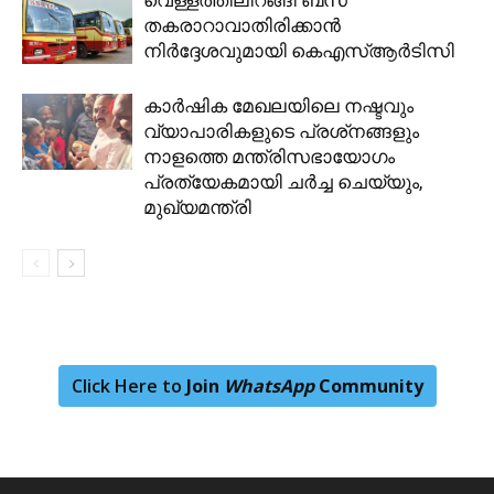
തകരാറാവാതിരിക്കാന്‍
നിര്‍ദ്ദേശവുമായി കെഎസ്ആര്‍ടിസി
കാര്‍ഷിക മേഖലയിലെ നഷ്ടവും
വ്യാപാരികളുടെ പ്രശ്‌നങ്ങളും
നാളത്തെ മന്ത്രിസഭായോഗം
പ്രത്യേകമായി ചര്‍ച്ച ചെയ്യും,
മുഖ്യമന്ത്രി
Click Here to
Join
WhatsApp
Community