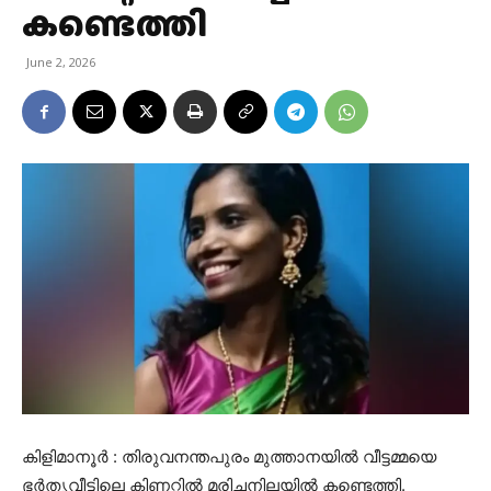
കണ്ടെത്തി
June 2, 2026
കിളിമാനൂർ : തിരുവനന്തപുരം മുത്താനയിൽ വീട്ടമ്മയെ
ഭർതൃവീട്ടിലെ കിണറ്റിൽ മരിച്ചനിലയിൽ കണ്ടെത്തി.