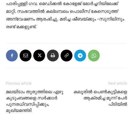
പാരിപ്പള്ളി ഗവ. മെഡിക്കൽ കോളേജ് മോർച്ചറിയിലേക്ക്
മാറ്റി. സംഭവത്തിൽ കല്ലമ്പലം പൊലീസ് കേസെടുത്ത്
അന്വേഷണം ആരംഭിച്ചു. മരിച്ച ഷീബയ്ക്കും -സുനിലിനും
രണ്ട് മക്കളുണ്ട്.
Previous article
Next article
മലയിടാം തുരുത്തിലെ ഏഴു
കലൂരിൽ പെൺകുട്ടികളെ
കുടുംബങ്ങളെ സർക്കാർ
ആക്രമിച്ച മൂന്ന് പേർ
പുനരധിവസിപ്പിക്കും,
പിടിയിൽ
മുഖ്യമന്ത്രി