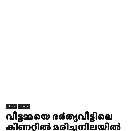
News
Kerala
വീട്ടമ്മയെ ഭർതൃവീട്ടിലെ
കിണറ്റിൽ മരിച്ചനിലയിൽ