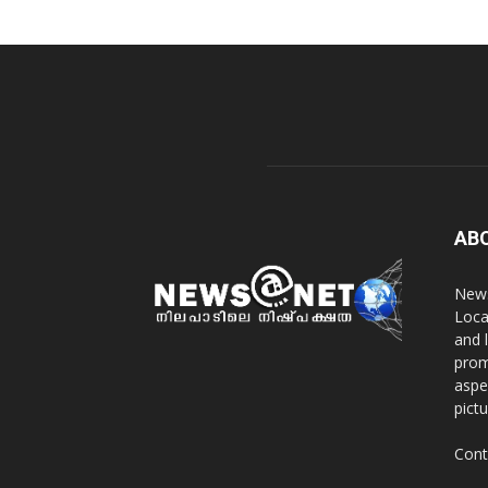
AB
News
Loca
and 
prom
aspe
pict
Cont