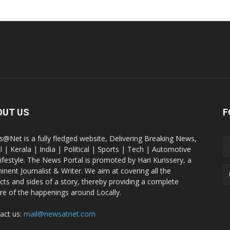
OUT US
F
@Net is a fully fledged website, Delivering Breaking News,
l | Kerala | India | Political | Sports | Tech | Automotive
lifestyle. The News Portal is promoted by Hari Kurissery, a
inent Journalist & Writer. We aim at covering all the
cts and sides of a story, thereby providing a complete
ure of the happenings around Locally.
act us:
mail@newsatnet.com