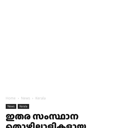
Home
News
Kerala
News
Kerala
ഇതര സംസ്ഥാന
തൊഴിലാളികളായ