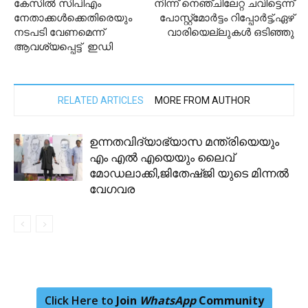
കേസില്‍ സിപിഎം
നിന്ന് നെഞ്ചിലേറ്റ ചവിട്ടെന്ന്
നേതാക്കള്‍ക്കെതിരെയും
പോസ്റ്റ്‌മോര്‍ട്ടം റിപ്പോര്‍ട്ട്,ഏഴ്
നടപടി വേണമെന്ന്
വാരിയെല്ലുകള്‍ ഒടിഞ്ഞു
ആവശ്യപ്പെട്ട് ഇഡി
RELATED ARTICLES
MORE FROM AUTHOR
ഉന്നതവിദ്യാഭ്യാസ മന്ത്രിയെയും
എം എൽ എയെയും ലൈവ്
മോഡലാക്കി,ജിതേഷ്ജി യുടെ മിന്നൽ
വേഗവര
Click Here to
Join
WhatsApp
Community