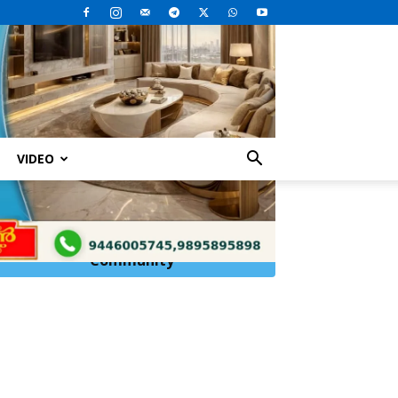
VIDEO
ഇബി
Click Here to
Join
WhatsApp
Community