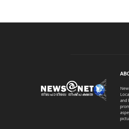
AB
News
Loca
and 
prom
aspe
pict