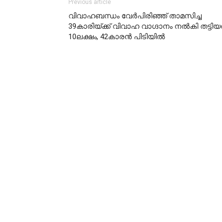
Previous article
വിവാഹബന്ധം വേർപിരിഞ്ഞ് താമസിച്ച
39കാരിയ്ക്ക് വിവാഹ വാഗ്ദാനം നൽകി തട്ടിയ
10ലക്ഷം, 42കാരൻ പിടിയിൽ