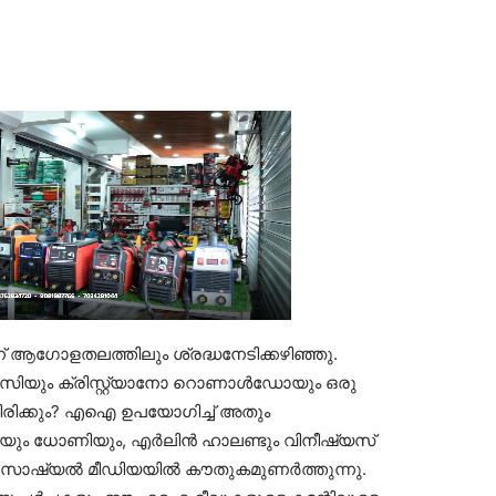
് ആഗോളതലത്തിലും ശ്രദ്ധനേടിക്കഴിഞ്ഞു.
ിയും ക്രിസ്റ്റ്യാനോ റൊണാള്‍ഡോയും ഒരു
െയിരിക്കും? എഐ ഉപയോഗിച്ച് അതും
ലിയും ധോണിയും, എര്‍ലിന്‍ ഹാലണ്ടും വിനീഷ്യസ്
 സോഷ്യല്‍ മീഡിയയില്‍ കൗതുകമുണര്‍ത്തുന്നു.