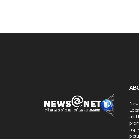
AB
News
Loca
and 
prom
aspe
pict