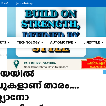
5:16 AM
Join WhatsApp
Advertisement
RTS
TECHNOLOGY
AUTOMOTIVE
LIFESTYLE
യയില്‍ ‘കാവാണേ…’ റീലുകളാണ് താരം…. മെസിയും ക്രിസ്റ്റ്യാനോ റൊണാള്‍
ിയയില്‍
ലുകളാണ് താരം….
്റ്യാനോ