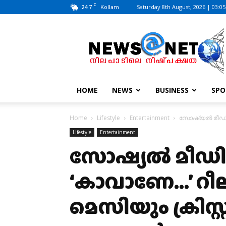
C
24.7
Saturday 8th August, 2026 | 03:0
Kollam
News@Net
|
www.newsatnet.com
HOME
NEWS
BUSINESS
SPO
Home
Lifestyle
Entertainment
സോഷ്യല്‍ മീഡി
Lifestyle
Entertainment
സോഷ്യല്‍ മീഡ
‘കാവാണേ…’ റീ
മെസിയും ക്രിസ്റ