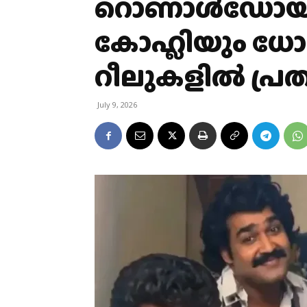
റൊണാള്‍ഡോയും
കോഹ്ലിയും ധോ
റീലുകളില്‍ പ്രത്
July 9, 2026