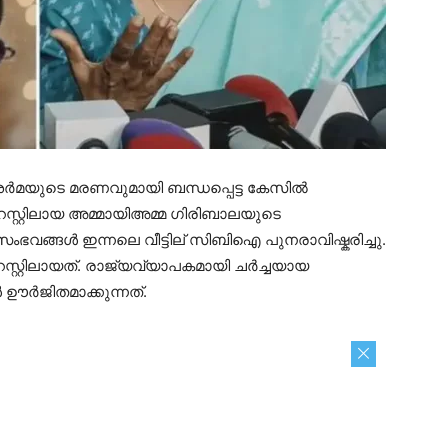
ർമയുടെ മരണവുമായി ബന്ധപ്പെട്ട കേസിൽ
്റിലായ അമ്മായിഅമ്മ ​ഗിരിബാലയുടെ
സംഭവങ്ങൾ ഇന്നലെ വീട്ടില് സിബിഐ പുനരാവിഷ്കരിച്ചു.
റ്റിലായത്. രാജ്യവ്യാപകമായി ചർച്ചയായ
ജിതമാക്കുന്നത്.