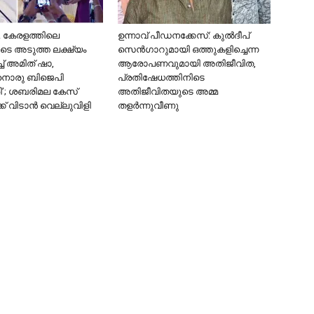
! കേരളത്തിലെ
ഉന്നാവ് പീഡനക്കേസ്: കുൽദീപ്
െ അടുത്ത ലക്ഷ്യം
സെൻഗാറുമായി ഒത്തുകളിച്ചെന്ന
ച് അമിത് ഷാ,
ആരോപണവുമായി അതിജീവിത,
ിനൊരു ബിജെപി
പ്രതിഷേധത്തിനിടെ
രി’; ശബരിമല കേസ്
അതിജീവിതയുടെ അമ്മ
 വിടാൻ വെല്ലുവിളി
തളർന്നുവീണു