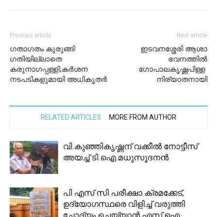
Previous article
Next article
ഗതാഗതം കുരുങ്ങി
ഇടവനശ്ശേരി ആശാ
ഗതിയില്ലാതെ
ഭവനത്തിൽ
കരുനാഗപ്പള്ളി,കർശന
ഗോപാലകൃഷ്ണപിള്ള
നടപടികളുമായി അധികൃതർ
നിര്യാതനായി
RELATED ARTICLES
MORE FROM AUTHOR
വി.കുഞ്ഞികൃഷ്ണന് വക്കീൽ നോട്ടീസ്
അയച്ച് ടി.ഐ.മധുസൂദനൻ
പി എസ് സി പരീക്ഷാ ക്രമക്കേട്,
ഉദ്യോഗസ്ഥരെ വിളിച്ച് വരുത്തി
ചോദ്യം ചെയ്യാൻ എസ് ഐ