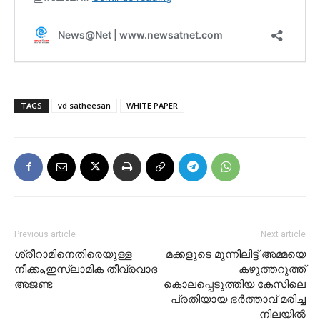
TAGS
vd satheesan
WHITE PAPER
Previous article
Next article
ശ്രീറാമിനെതിരെയുള്ള
മക്കളുടെ മുന്നിലിട്ട് അമ്മയെ
നീക്കം,ഇസ്ലാമിക തീവ്രവാദ
കഴുത്തറുത്ത്
അജണ്ട
കൊലപ്പെടുത്തിയ കേസിലെ
പ്രതിയായ ഭര്‍ത്താവ് മരിച്ച
നിലയില്‍