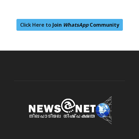
Click Here to
Join
WhatsApp
Community