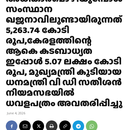
സംസ്ഥാന
ഖജനാവിലുണ്ടായിരുന്നത്
5,263.74 കോടി
രൂപ,കേരളത്തിന്റെ
ആകെ കടബാധ്യത
ഇപ്പോൾ 5.07 ലക്ഷം കോടി
രൂപ, മുഖ്യമന്ത്രി കൂടിയായ
ധനമന്ത്രി വി ഡി സതീശൻ
നിയമസഭയിൽ
ധവളപത്രം അവതരിപ്പിച്ചു
June 4, 2026