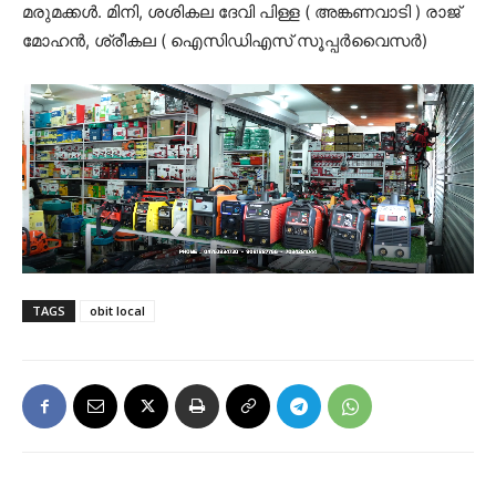
മരുമക്കൾ. മിനി, ശശികല ദേവി പിള്ള ( അങ്കണവാടി ) രാജ്
മോഹൻ, ശ്രീകല ( ഐസിഡിഎസ് സൂപ്പർവൈസർ)
TAGS
obit local