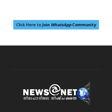
Click Here to
Join
WhatsApp
Community