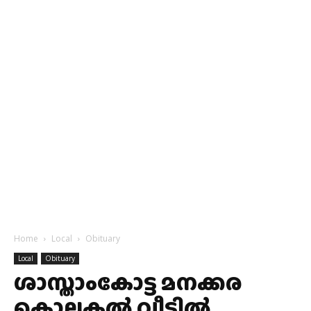
Home
Local
Obituary
Local
Obituary
ശാസ്താംകോട്ട മനക്കര
കൊല്ലകൽ വീട്ടിൽ