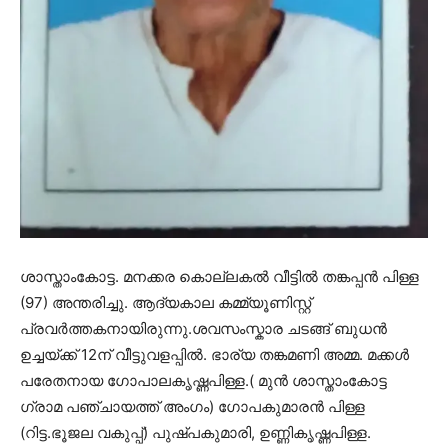
ശാസ്താംകോട്ട. മനക്കര കൊല്ലകൽ വീട്ടിൽ തങ്കപ്പൻ പിള്ള
(97) അന്തരിച്ചു. ആദ്യകാല കമ്മ്യൂണിസ്റ്റ്
പ്രവർത്തകനായിരുന്നു.ശവസംസ്കാര ചടങ്ങ് ബുധൻ
ഉച്ചയ്ക്ക് 12ന് വീട്ടുവളപ്പിൽ. ഭാര്യ തങ്കമണി അമ്മ. മക്കൾ
പരേതനായ ഗോപാലകൃഷ്ണപിള്ള.( മുൻ ശാസ്താംകോട്ട
ഗ്രാമ പഞ്ചായത്ത് അംഗം) ഗോപകുമാരൻ പിള്ള
(റിട്ട.ഭൂജല വകുപ്പ്) പുഷ്പകുമാരി, ഉണ്ണികൃഷ്ണപിള്ള.