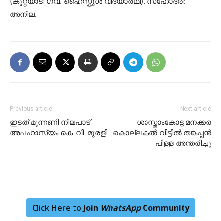
(കുറ്റ്യാടി ഗവ. ഹൈസ്കൂൾ വിദ്യാർഥി). സഹോദരി:
അനില.
Previous article
Next article
ഇടത് മുന്നണി നിലപാട്
ശാസ്താംകോട്ട മനക്കര
അപഹാസ്യം കെ. വി. മുരളി
കൊല്ലകൽ വീട്ടിൽ തങ്കപ്പൻ
പിള്ള അന്തരിച്ചു
Click Here to
Join
WhatsApp
Community