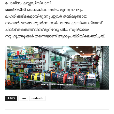
പോലീസ് കസ്റ്റഡിയിലായി.
രാത്രിയിൽ ബൈക്കിലെത്തിയ മൂന്നു പേരും
ലഹരിക്കടിമകളായിരുന്നു .ഇവർ തമ്മിലുണ്ടായ
സംഘർഷത്തെ തുടർന്ന് സമീപത്തെ കടയിലെ ഗ്ലാസ്
ചില്ല് തകർത്ത് വീണ് മുറിവേറ്റ ശിവ സൂര്യയെ
സുഹൃത്തുക്കൾ തന്നെയാണ് ആശുപത്രിയിലെത്തിച്ചത്.
TAGS
tvm
undeath