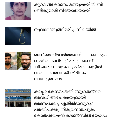
കുറവൻകോണം മഞ്ജുഷയിൽ ബി
ശ്രീകുമാരി നിര്യാതയായി
യുവാവ് തൂങ്ങിമരിച്ച നിലയിൽ
മാധ്യമ പ്രവർത്തകൻ‌ കെ എം
ബഷീർ കാറിടിച്ച് മരിച്ച കേസ്
:വിചാരണ തുടങ്ങി; പ്രതിക്കൂട്ടിൽ
നിർവികാരനായി ശ്രീറാം
വെങ്കിട്ടരാമൻ
കാപ്പാ കേസ് പ്രതി സുഗതൻ്റെ
അവധി അപേക്ഷയുമായി
ഭരണപക്ഷം; എതിരിടാനുറച്ച്
പ്രതിപക്ഷം, തിരുവനന്തപുരം
കോർപ്പറേഷൻ കൗൺസിൽ യോഗം