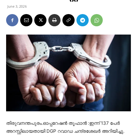
June 3, 2026
തിരുവനന്തപുരം.ഓപ്പറേഷൻ തൂഫാൻ :ഇന്ന് 137 പേർ
അറസ്റ്റിലായതായി DGP റവാഡ ചന്ദ്രശേഖർ അറിയിച്ചു.