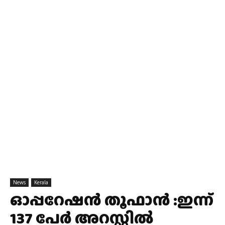
News
Kerala
ഓപ്പറേഷൻ തൂഫാൻ :ഇന്ന്
137 പേർ അറസ്റ്റിൽ