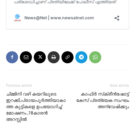
Previous article
Next article
ചിമ്മിനി വഴി കയറിലൂടെ
കാഫിര്‍ സ്‌ക്രീന്‍ഷോട്ട്
ഇറക്കി,പ്രായപൂർത്തിയാകാ
കേസ് പ്രത്യേക സംഘം
ത്ത കുട്ടികളെ ഉപയോഗിച്ച്
അന്വേഷിക്കും
മോഷണം ,18കാരൻ
അറസ്റ്റിൽ