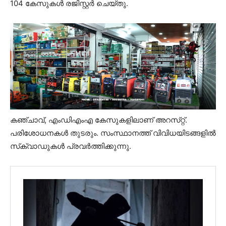
104 കേസുകൾ രജിസ്റ്റർ ചെയ്തു.
കഞ്ചാവ്, എംഡിഎംഎ കേസുകളിലാണ് അറസ്‌റ്റ്.
പരിശോധനകൾ തുടരും. സംസ്ഥാനത്ത് വിവിധയിടങ്ങളിൽ
സ്‌ക്വാഡുകൾ പ്രവർത്തിക്കുന്നു.