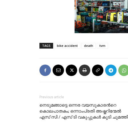
TAGS
bike accident
death
tvm
Previous article
നെടുമങ്ങാട്ടെ ഒന്നര വയസുകാരന്‍റെ
കൊലപാതകം; ഒന്നാംപ്രതി അഷ്കറിന്മേൽ
എസ്‌ സി / എസ് ടി വകുപ്പുകൾ കൂടി ചുമത്തി