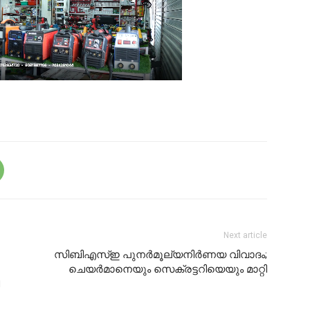
Next article
സിബിഎസ്ഇ പുനർമൂല്യനിർണയ വിവാദം;
ചെയർമാനെയും സെക്രട്ടറിയെയും മാറ്റി