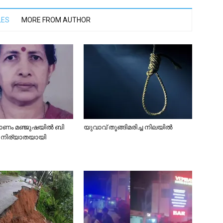
LES
MORE FROM AUTHOR
ണം മഞ്ജുഷയിൽ ബി
യുവാവ് തൂങ്ങിമരിച്ച നിലയിൽ
ി നിര്യാതയായി