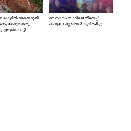
കളില്‍ മഴക്കെടുതി
വെമ്പായം ബാറിലെ തീവെപ്പ്:
മരണം, കോട്ടയത്തും
പൊള്ളലേറ്റ ഒരാൾ കൂടി മരിച്ചു
ം ഉരുള്‍പൊട്ടി