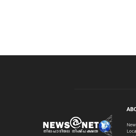
AB
News
Loca