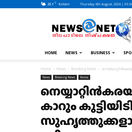
C
25.1
Thursday 6th August, 2026 | 05:5
Kollam
News@Net
|
www.newsatnet.com
HOME
NEWS
BUSINESS
SPO
Home
News
Breaking News
നെയ്യാറ്റിൻകരയിൽ
News
Breaking News
Kerala
നെയ്യാറ്റിൻക
കാറും കുട്ടിയിടിച
സുഹൃത്തുക്കളാ